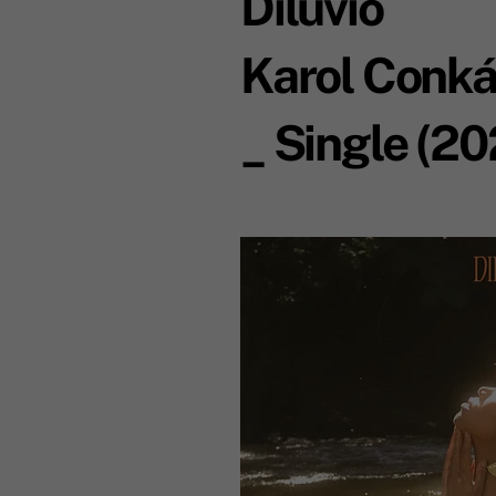
Dilúvio
Karol Conk
_ Single (20