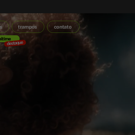
s
trampos
contato
altime