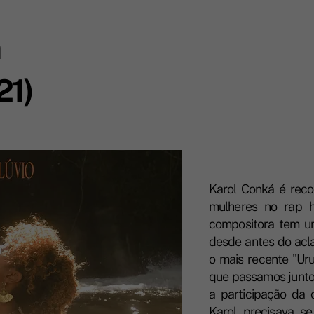
á
21)
Karol Conká é reco
mulheres no rap h
compositora tem um
desde antes do acl
o mais recente "Ur
que passamos junto
a participação da 
Karol precisava se