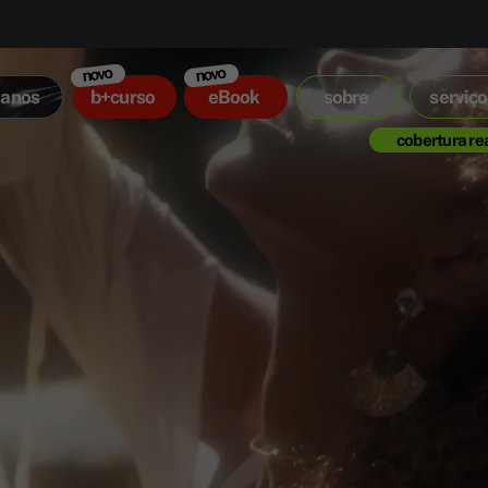
 anos
b+curso
eBook
sobre
serviço
cobertura re