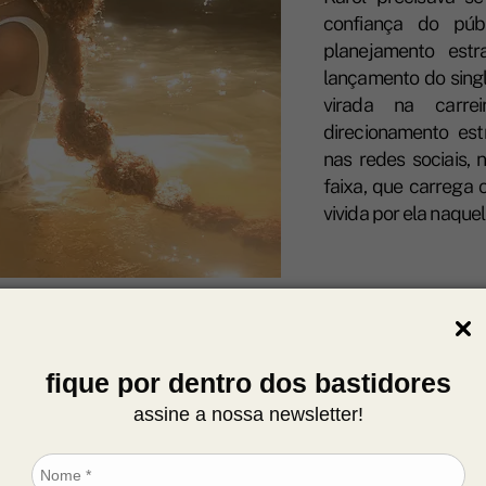
confiança do púb
planejamento estr
lançamento do single
virada na carre
direcionamento est
nas redes sociais, 
faixa, que carrega 
vivida por ela naquel
fique por dentro dos bastidores
assine a nossa newsletter!