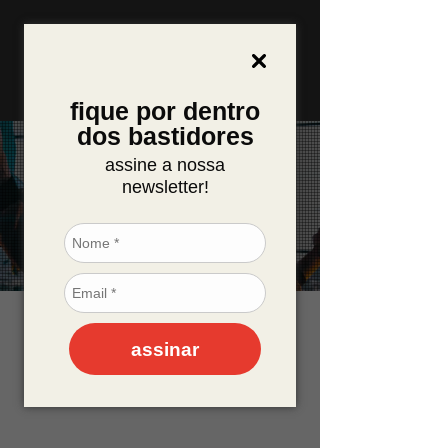
fique por dentro
dos bastidores
assine a nossa
newsletter!
assinar